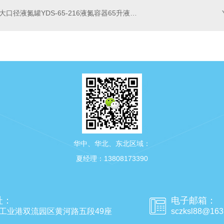
大口径液氮罐YDS-65-216液氮容器65升液氮罐厂家四川中活低温设备有限公司
华中、华北、东北区域：
夏经理：13808173390
址：
电子邮箱：
工业港双流园区黄河路五段49座
sczksl88@163