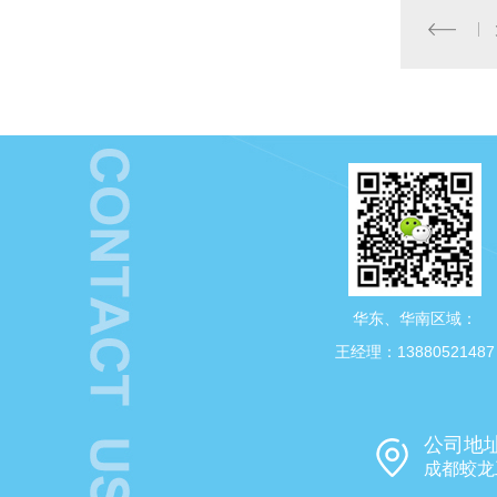
华东、华南区域：
王经理：13880521487
公司地
成都蛟龙